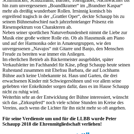
Schirmflicker, Schutzmann, Barbier, Totengräber, Nachtwächter bis
hin zum unvergessenen „Boandlkramer“ im „Brandner Kaspar“
mehr als dreißig wunderbare Rollen. Irrsinnig komisch bis
ergreifend tragisch in der „Grattler Oper“, deckte Schaupp bis zu
seinem Bühnenabschied nach jahrzehntelanger Präsenz ein
Riesenspektrum von Charakteren ab.
Neben seiner sportlichen Naturverbundenheit nimmt die Liebe zur
Musik eine große weitere Rolle ein. Ob als Hausmusik am Piano
und auf der Harmonika oder in Amateurgruppen, wie den
unvergessenen „Navajos“ mit Gitarre und Banjo, den Menschen
Freude zu bereiten war immer ein Anliegen.
Im elterlichen Betrieb als Bäckermeister ausgebildet, später
Verkaufsleiter im Fachhandel für Käse, pflegt Schaupp heute seinen
Ruhestand zusammen mit Ehefrau Barbara, die auf Lochhams
Bühne auch keine Unbekannte ist. Haus und Garten, die drei
erwachsenen Kinder mit Schwiegersöhnen und vor allem seine
geliebten vier Enkelkinder sorgen dafür, dass es im Hause Schaupp
nicht zu ruhig wird.
Weiterhin sehr an der Entwicklung der Bühne interessiert, wünscht
sich das „Zirkuspferd“ noch viele schöne Stunden im Kreise des
Vereins, auch wenn die Lichter für ihn nicht mehr so oft angehen.
Für seine Verdienste um und für die LLBB wurde Peter
Schaupp 2018 die Ehrenmitgliedschaft verliehen!