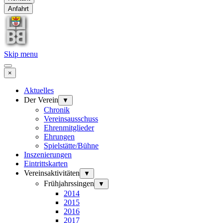
Anfahrt
Skip menu
×
Aktuelles
Der Verein
▼
Chronik
Vereinsausschuss
Ehrenmitglieder
Ehrungen
Spielstätte/Bühne
Inszenierungen
Eintrittskarten
Vereinsaktivitäten
▼
Frühjahrssingen
▼
2014
2015
2016
2017