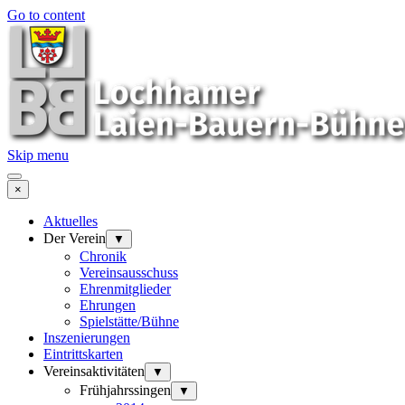
Go to content
Skip menu
×
Aktuelles
Der Verein
▼
Chronik
Vereinsausschuss
Ehrenmitglieder
Ehrungen
Spielstätte/Bühne
Inszenierungen
Eintrittskarten
Vereinsaktivitäten
▼
Frühjahrssingen
▼