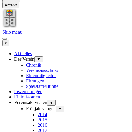
Anfahrt
Skip menu
×
Aktuelles
Der Verein
▼
Chronik
Vereinsausschuss
Ehrenmitglieder
Ehrungen
Spielstätte/Bühne
Inszenierungen
Eintrittskarten
Vereinsaktivitäten
▼
Frühjahrssingen
▼
2014
2015
2016
2017