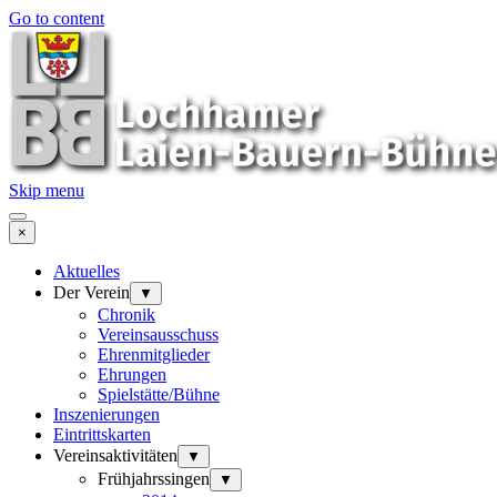
Go to content
Skip menu
×
Aktuelles
Der Verein
▼
Chronik
Vereinsausschuss
Ehrenmitglieder
Ehrungen
Spielstätte/Bühne
Inszenierungen
Eintrittskarten
Vereinsaktivitäten
▼
Frühjahrssingen
▼